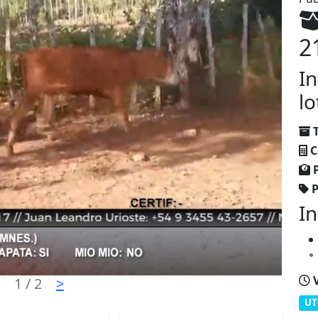
2
In
lo
C
P
In
V
1
/ 2
>
UT