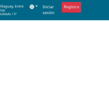
illaguay, Entre
Iniciar
Registro
Ríos
sesión
Nublado
/
5°