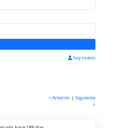
Soy nuevo
< Anterior
|
Siguiente
>
licado hace 189 días