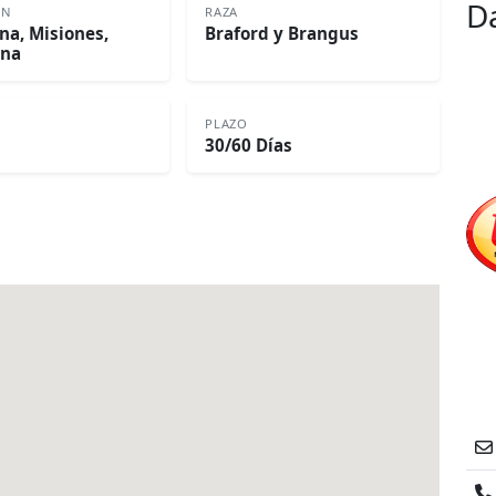
D
ÓN
RAZA
na, Misiones,
Braford y Brangus
ina
PLAZO
30/60 Días