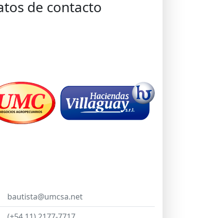
atos de contacto
bautista@umcsa.net
(+54 11) 2177-7717