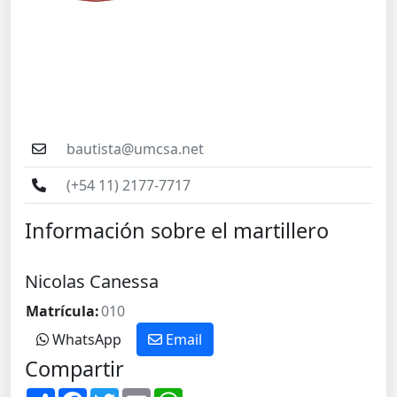
bautista@umcsa.net
(+54 11) 2177-7717
Información sobre el martillero
Nicolas Canessa
Matrícula:
010
WhatsApp
Email
Compartir
S
F
T
E
W