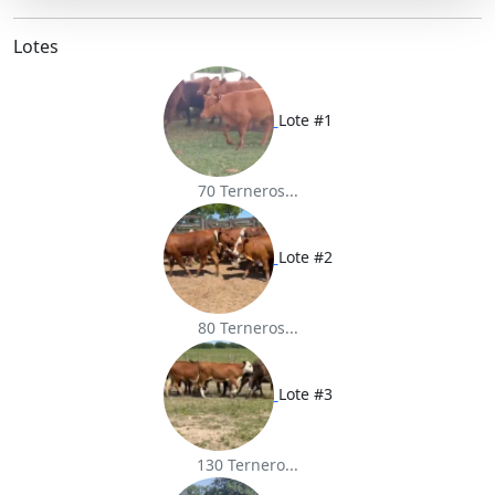
e
b
t
l
s
o
e
A
o
r
p
Lotes
k
p
Lote #1
70 Terneros...
Lote #2
80 Terneros...
Lote #3
130 Ternero...