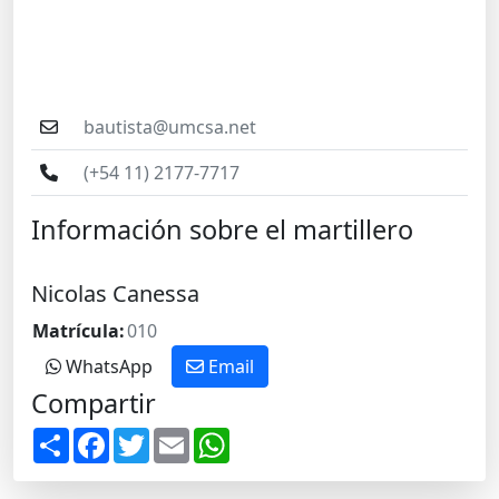
bautista@umcsa.net
(+54 11) 2177-7717
Información sobre el martillero
Nicolas Canessa
Matrícula:
010
WhatsApp
Email
Compartir
S
F
T
E
W
h
a
w
m
h
a
c
i
a
a
r
e
t
i
t