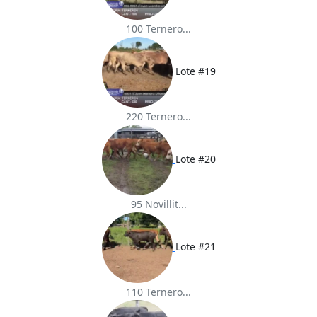
100 Ternero...
Lote #19
220 Ternero...
Lote #20
95 Novillit...
Lote #21
110 Ternero...