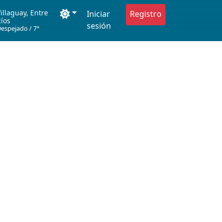
illaguay, Entre
Iniciar
Registro
Ríos
sesión
Despejado
/
7°