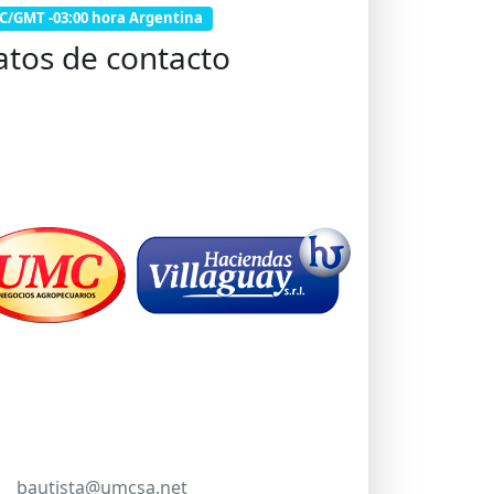
C/GMT -03:00 hora Argentina
atos de contacto
bautista@umcsa.net