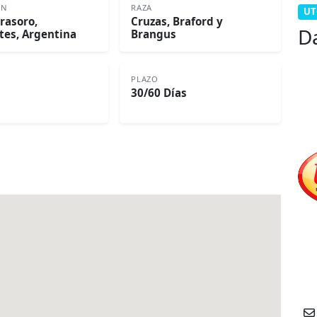
ON
RAZA
UT
irasoro,
Cruzas, Braford y
D
tes, Argentina
Brangus
PLAZO
30/60 Días