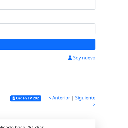
Soy nuevo
< Anterior
|
Siguiente
Orden TV 202
>
licado hace 281 días