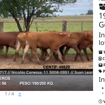
1
G
In
lo
C
P
In
1
/ 4
>
V