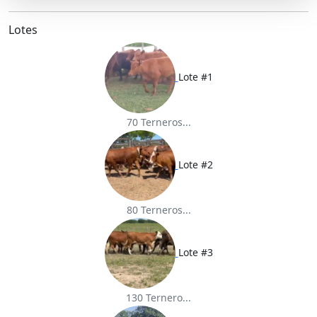
e
b
t
l
s
o
e
A
o
r
p
Lotes
k
p
Lote #1
70 Terneros...
Lote #2
80 Terneros...
Lote #3
130 Ternero...