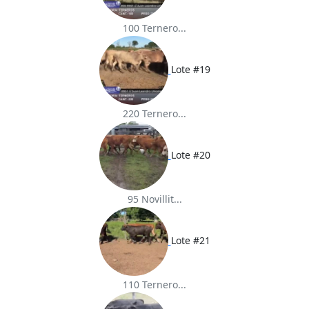
100 Ternero...
Lote #19
220 Ternero...
Lote #20
95 Novillit...
Lote #21
110 Ternero...