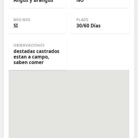
Angus y Brangus
NO
MIO MIO
PLAZO
SI
30/60 Días
OBSERVACIONES
destadas castrados
estan a campo,
saben comer