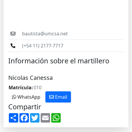
bautista@umcsa.net
(+54 11) 2177-7717
Información sobre el martillero
Nicolas Canessa
Matrícula:
010
WhatsApp
Email
Compartir
S
F
T
E
W
h
a
w
m
h
a
c
i
a
a
r
e
t
i
t