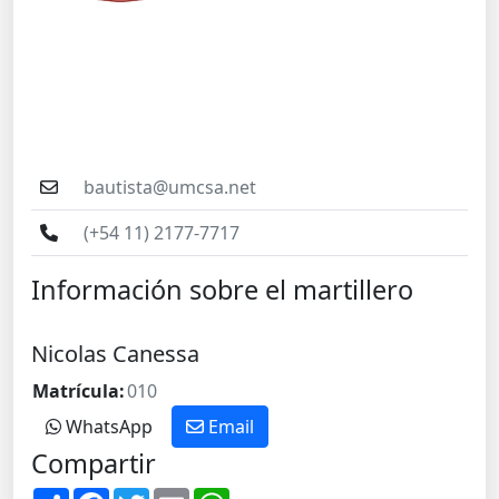
bautista@umcsa.net
(+54 11) 2177-7717
Información sobre el martillero
Nicolas Canessa
Matrícula:
010
WhatsApp
Email
Compartir
S
F
T
E
W