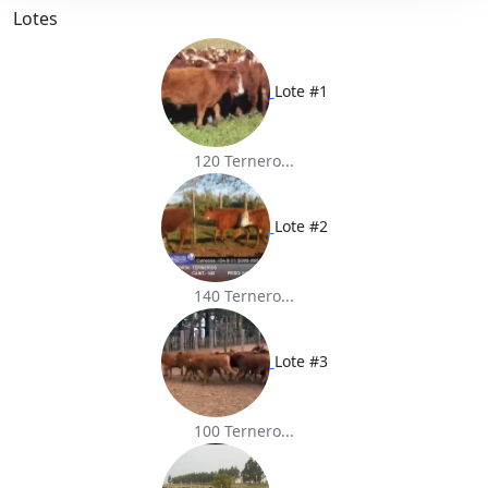
o
r
p
Lotes
k
p
Lote #1
120 Ternero...
Lote #2
140 Ternero...
Lote #3
100 Ternero...